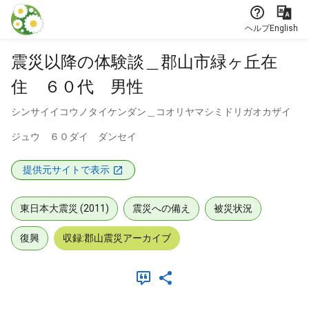
本文に飛ぶ
ヘルプ
English
震災以降の体験談＿郡山市緑ヶ丘在
住 ６０代 男性
シンサイイコウノタイケンダン＿コオリヤマシミドリガオカザイ
ジュウ ６０ダイ ダンセイ
提供元サイトで表示
東日本大震災 (2011)
震災への備え
被災状況
復興
収録:郡山震災アーカイブ