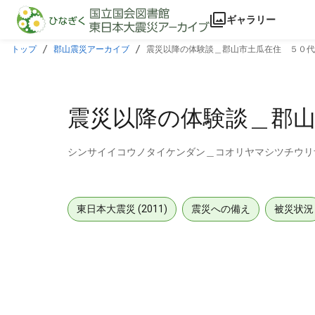
本文に飛ぶ
ギャラリー
トップ
郡山震災アーカイブ
震災以降の体験談＿郡山市土瓜在住 ５０代
震災以降の体験談＿郡
シンサイイコウノタイケンダン＿コオリヤマシツチウリ
東日本大震災 (2011)
震災への備え
被災状況