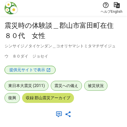
本文に飛ぶ
ヘルプ
English
震災時の体験談＿郡山市富田町在住
８０代 女性
シンサイジノタイケンダン＿コオリヤマシトミタマチザイジュ
ウ ８０ダイ ジョセイ
提供元サイトで表示
東日本大震災 (2011)
震災への備え
被災状況
復興
収録:郡山震災アーカイブ