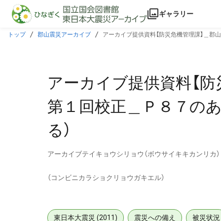
本文に飛ぶ
ギャラリー
トップ
郡山震災アーカイブ
アーカイブ提供資料【防災危機管理課】＿郡
アーカイブ提供資料【防
第１回校正＿Ｐ８７のあ
る）
アーカイブテイキョウシリョウ（ボウサイキキカンリカ
（コンビニカラショクリョウガキエル）
東日本大震災 (2011)
震災への備え
被災状況