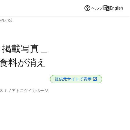
ヘルプ
English
消える）
 掲載写真＿
食料が消え
提供元サイトで表示
Ｐ８７ノアトニツイカページ