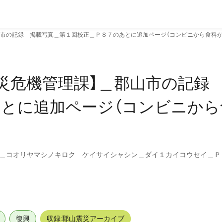
山市の記録 掲載写真＿第１回校正＿Ｐ８７のあとに追加ページ（コンビニから食料が
災危機管理課】＿郡山市の記録
とに追加ページ（コンビニから
）＿コオリヤマシノキロク ケイサイシャシン＿ダイ１カイコウセイ＿
復興
収録:郡山震災アーカイブ