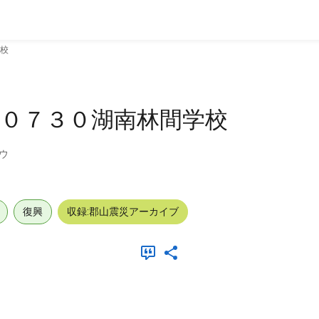
校
０７３０湖南林間学校
ウ
復興
収録:郡山震災アーカイブ