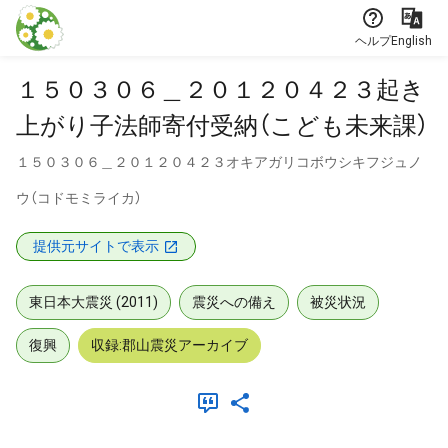
本文に飛ぶ
ヘルプ
English
１５０３０６＿２０１２０４２３起き
上がり子法師寄付受納（こども未来課）
１５０３０６＿２０１２０４２３オキアガリコボウシキフジュノ
ウ（コドモミライカ）
提供元サイトで表示
東日本大震災 (2011)
震災への備え
被災状況
復興
収録:郡山震災アーカイブ