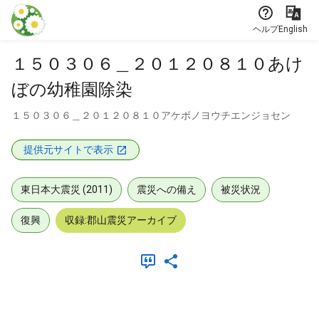
本文に飛ぶ
ヘルプ
English
１５０３０６＿２０１２０８１０あけ
ぼの幼稚園除染
１５０３０６＿２０１２０８１０アケボノヨウチエンジョセン
提供元サイトで表示
東日本大震災 (2011)
震災への備え
被災状況
復興
収録:郡山震災アーカイブ