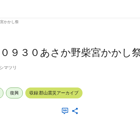
宮かかし祭
２０９３０あさか野柴宮かかし
シマツリ
復興
収録:郡山震災アーカイブ