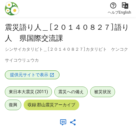
本文に飛ぶ
ヘルプ
English
震災語り人＿［２０１４０８２７］語り
人 県国際交流課
シンサイカタリビト＿［２０１４０８２７］カタリビト ケンコク
サイコウリュウカ
提供元サイトで表示
東日本大震災 (2011)
震災への備え
被災状況
復興
収録:郡山震災アーカイブ