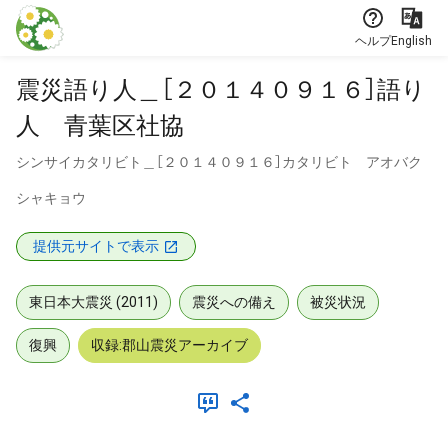
本文に飛ぶ
ヘルプ
English
震災語り人＿［２０１４０９１６］語り
人 青葉区社協
シンサイカタリビト＿［２０１４０９１６］カタリビト アオバク
シャキョウ
提供元サイトで表示
東日本大震災 (2011)
震災への備え
被災状況
復興
収録:郡山震災アーカイブ