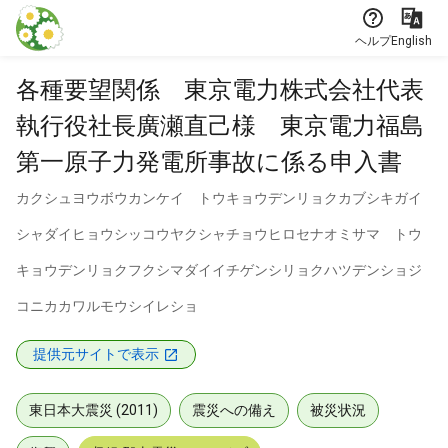
本文に飛ぶ
ヘルプ
English
各種要望関係 東京電力株式会社代表
執行役社長廣瀬直己様 東京電力福島
第一原子力発電所事故に係る申入書
カクシュヨウボウカンケイ トウキョウデンリョクカブシキガイ
シャダイヒョウシッコウヤクシャチョウヒロセナオミサマ トウ
キョウデンリョクフクシマダイイチゲンシリョクハツデンショジ
コニカカワルモウシイレショ
提供元サイトで表示
東日本大震災 (2011)
震災への備え
被災状況