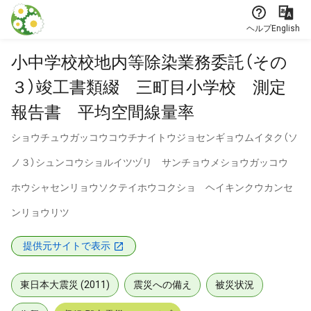
本文に飛ぶ
ヘルプ
English
小中学校校地内等除染業務委託（その
３）竣工書類綴 三町目小学校 測定
報告書 平均空間線量率
ショウチュウガッコウコウチナイトウジョセンギョウムイタク（ソ
ノ３）シュンコウショルイツヅリ サンチョウメショウガッコウ
ホウシャセンリョウソクテイホウコクショ ヘイキンクウカンセ
ンリョウリツ
提供元サイトで表示
東日本大震災 (2011)
震災への備え
被災状況