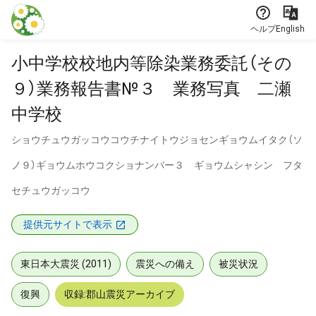
本文に飛ぶ
ヘルプ
English
小中学校校地内等除染業務委託（その
９）業務報告書№３ 業務写真 二瀬
中学校
ショウチュウガッコウコウチナイトウジョセンギョウムイタク（ソ
ノ９）ギョウムホウコクショナンバー３ ギョウムシャシン フタ
セチュウガッコウ
提供元サイトで表示
東日本大震災 (2011)
震災への備え
被災状況
復興
収録:郡山震災アーカイブ