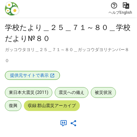
本文に飛ぶ
ヘルプ
English
学校たより＿２５＿７１～８０＿学校
だより№８０
ガッコウタヨリ＿２５＿７１～８０＿ガッコウダヨリナンバー８
０
提供元サイトで表示
東日本大震災 (2011)
震災への備え
被災状況
復興
収録:郡山震災アーカイブ