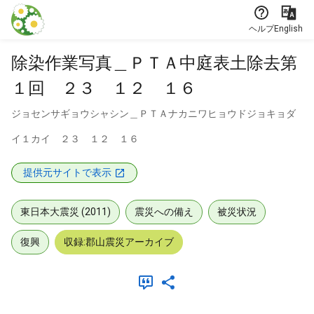
本文に飛ぶ
ヘルプ
English
除染作業写真＿ＰＴＡ中庭表土除去第
１回 ２３ １２ １６
ジョセンサギョウシャシン＿ＰＴＡナカニワヒョウドジョキョダ
イ１カイ ２３ １２ １６
提供元サイトで表示
東日本大震災 (2011)
震災への備え
被災状況
復興
収録:郡山震災アーカイブ