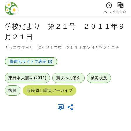
本文に飛ぶ
ヘルプ
English
学校だより 第２１号 ２０１１年９
月２１日
ガッコウダヨリ ダイ２１ゴウ ２０１１ネン９ガツ２１ニチ
提供元サイトで表示
東日本大震災 (2011)
震災への備え
被災状況
復興
収録:郡山震災アーカイブ