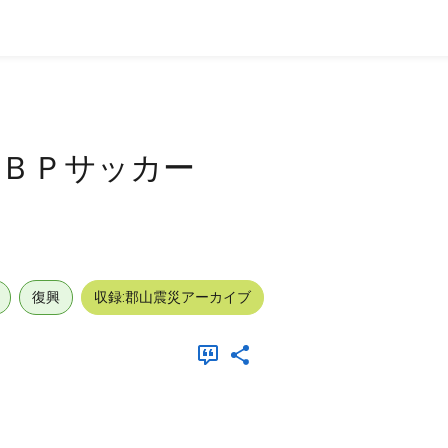
ＧＢＰサッカー
復興
収録:郡山震災アーカイブ