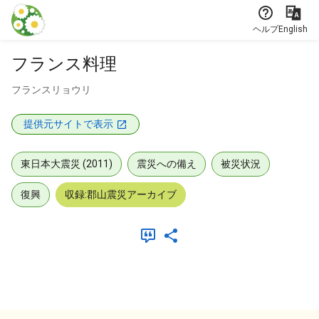
本文に飛ぶ
ヘルプ
English
フランス料理
フランスリョウリ
提供元サイトで表示
東日本大震災 (2011)
震災への備え
被災状況
復興
収録:郡山震災アーカイブ
メタデータ