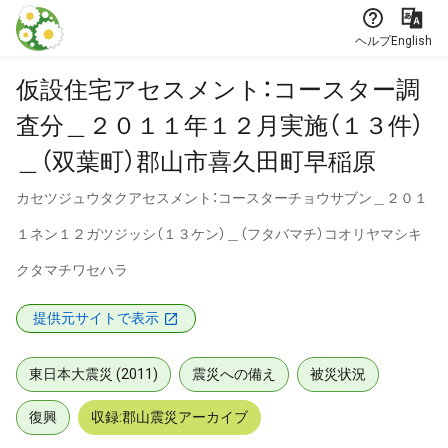
本文に飛ぶ
ヘルプ
English
仮設住宅アセスメント：コースター調
査分＿２０１１年１２月実施（１３件）
＿（双葉町）郡山市喜久田町早稲原
カセツジュウタクアセスメント：コースターチョウサブン＿２０１
１ネン１２ガツジッシ（１３ケン）＿（フタバマチ）コオリヤマシキ
クタマチワセハラ
提供元サイトで表示
東日本大震災 (2011)
震災への備え
被災状況
復興
収録:郡山震災アーカイブ