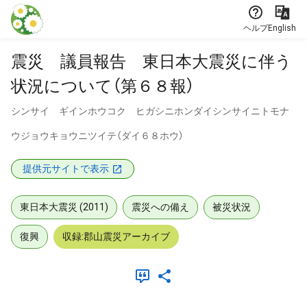
本文に飛ぶ
ヘルプ
English
震災 議員報告 東日本大震災に伴う
状況について（第６８報）
シンサイ ギインホウコク ヒガシニホンダイシンサイニトモナ
ウジョウキョウニツイテ（ダイ６８ホウ）
提供元サイトで表示
東日本大震災 (2011)
震災への備え
被災状況
復興
収録:郡山震災アーカイブ