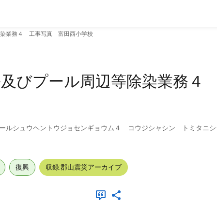
染業務４ 工事写真 富田西小学校
ル及びプール周辺等除染業務４
ールシュウヘントウジョセンギョウム４ コウジシャシン トミタニシ
復興
収録:郡山震災アーカイブ