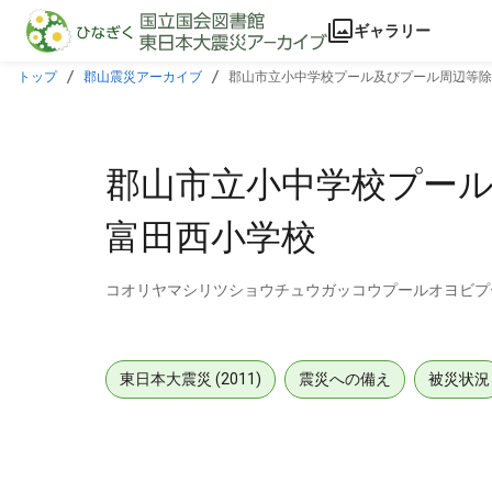
本文に飛ぶ
ギャラリー
トップ
郡山震災アーカイブ
郡山市立小中学校プール及びプール周辺等除
郡山市立小中学校プー
富田西小学校
コオリヤマシリツショウチュウガッコウプールオヨビプ
東日本大震災 (2011)
震災への備え
被災状況