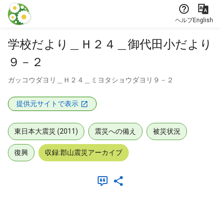
本文に飛ぶ
ヘルプ
English
学校だより＿Ｈ２４＿御代田小だより
９－２
ガッコウダヨリ＿Ｈ２４＿ミヨタショウダヨリ９－２
提供元サイトで表示
東日本大震災 (2011)
震災への備え
被災状況
復興
収録:郡山震災アーカイブ