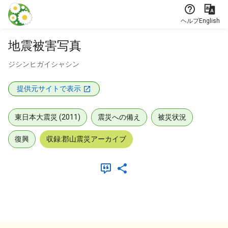
本文に飛ぶ
ヘルプ
English
地震被害写真
ジシンヒガイシャシン
提供元サイトで表示
東日本大震災 (2011)
震災への備え
被災状況
復興
収録:郡山震災アーカイブ
メタデータ