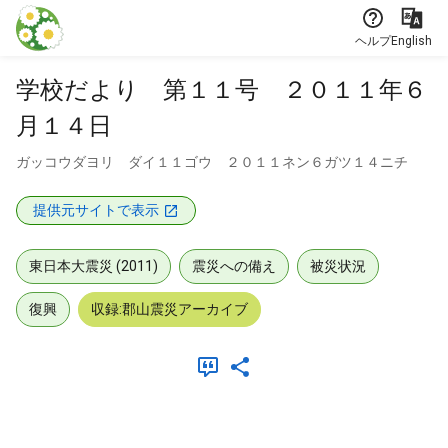
本文に飛ぶ
ヘルプ
English
学校だより 第１１号 ２０１１年６
月１４日
ガッコウダヨリ ダイ１１ゴウ ２０１１ネン６ガツ１４ニチ
提供元サイトで表示
東日本大震災 (2011)
震災への備え
被災状況
復興
収録:郡山震災アーカイブ