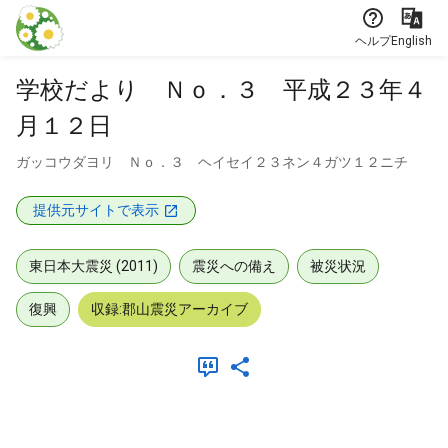
本文に飛ぶ
ヘルプ
English
学校だより Ｎｏ．３ 平成２３年４
月１２日
ガッコウダヨリ Ｎｏ．３ ヘイセイ２３ネン４ガツ１２ニチ
提供元サイトで表示
東日本大震災 (2011)
震災への備え
被災状況
復興
収録:郡山震災アーカイブ