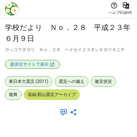
本文に飛ぶ
ヘルプ
English
学校だより Ｎｏ．２８ 平成２３年
６月９日
ガッコウダヨリ Ｎｏ．２８ ヘイセイ２３ネン６ガツ９ニチ
提供元サイトで表示
東日本大震災 (2011)
震災への備え
被災状況
復興
収録:郡山震災アーカイブ