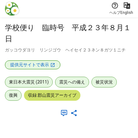
本文に飛ぶ
ヘルプ
English
学校便り 臨時号 平成２３年８月１
日
ガッコウダヨリ リンジゴウ ヘイセイ２３ネン８ガツ１ニチ
提供元サイトで表示
東日本大震災 (2011)
震災への備え
被災状況
復興
収録:郡山震災アーカイブ