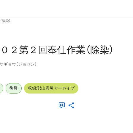
（除染）
０２第２回奉仕作業（除染）
サギョウ（ジョセン）
復興
収録:郡山震災アーカイブ