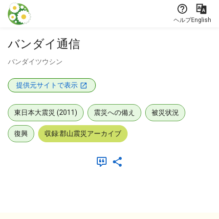
本文に飛ぶ
ヘルプ
English
バンダイ通信
バンダイツウシン
提供元サイトで表示
東日本大震災 (2011)
震災への備え
被災状況
復興
収録:郡山震災アーカイブ
メタデータ