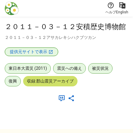
本文に飛ぶ
ヘルプ
English
２０１１－０３－１２安積歴史博物館
２０１１－０３－１２アサカレキシハクブツカン
提供元サイトで表示
東日本大震災 (2011)
震災への備え
被災状況
復興
収録:郡山震災アーカイブ
メタデータ