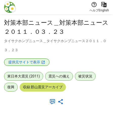
本文に飛ぶ
ヘルプ
English
対策本部ニュース＿対策本部ニュース
２０１１．０３．２３
タイサクホンブニュース＿タイサクホンブニュース２０１１．０
３．２３
提供元サイトで表示
東日本大震災 (2011)
震災への備え
被災状況
復興
収録:郡山震災アーカイブ