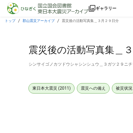
本文に飛ぶ
ギャラリー
トップ
郡山震災アーカイブ
震災後の活動写真集＿３月２９日分
震災後の活動写真集＿
シンサイゴノカツドウシャシンシュウ＿３ガツ２９ニチ
東日本大震災 (2011)
震災への備え
被災状況