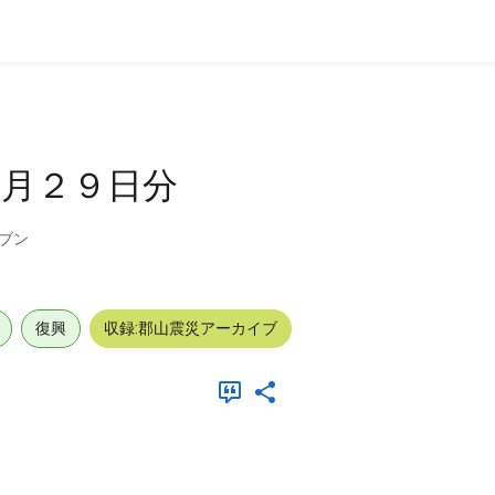
３月２９日分
ブン
復興
収録:郡山震災アーカイブ