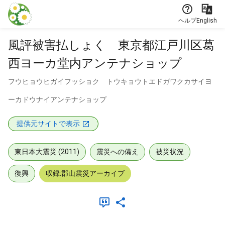
本文に飛ぶ
ヘルプ
English
風評被害払しょく 東京都江戸川区葛
西ヨーカ堂内アンテナショップ
フウヒョウヒガイフッショク トウキョウトエドガワクカサイヨ
ーカドウナイアンテナショップ
提供元サイトで表示
東日本大震災 (2011)
震災への備え
被災状況
復興
収録:郡山震災アーカイブ