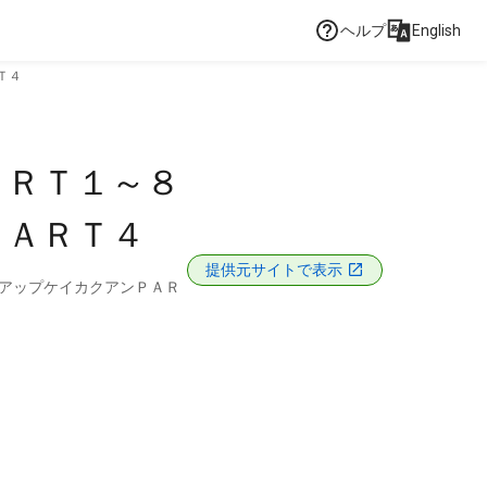
ヘルプ
English
Ｔ４
ＡＲＴ１～８
ＰＡＲＴ４
提供元サイトで表示
アップケイカクアンＰＡＲ