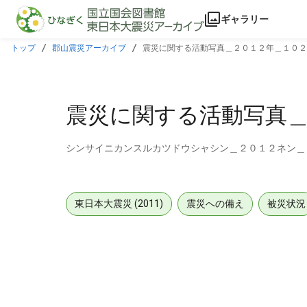
本文に飛ぶ
ギャラリー
トップ
郡山震災アーカイブ
震災に関する活動写真＿２０１２年＿１０２
震災に関する活動写真
シンサイニカンスルカツドウシャシン＿２０１２ネン＿
東日本大震災 (2011)
震災への備え
被災状況