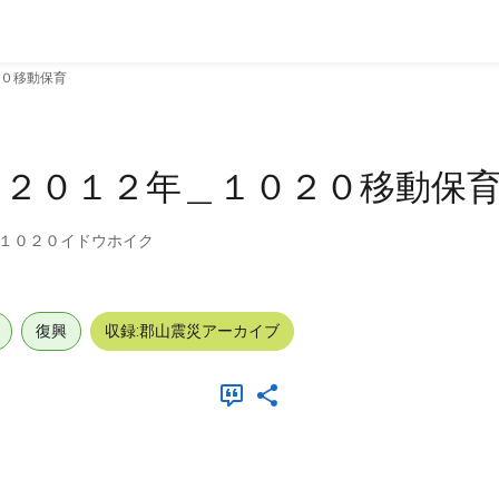
０移動保育
＿２０１２年＿１０２０移動保
１０２０イドウホイク
復興
収録:郡山震災アーカイブ