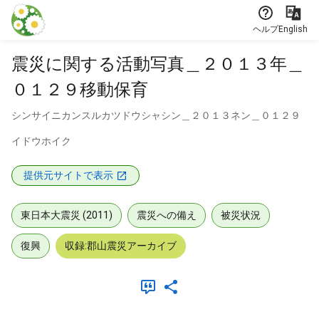
本文に飛ぶ
ヘルプ
English
震災に関する活動写真＿２０１３年＿
０１２９移動保育
シンサイニカンスルカツドウシャシン＿２０１３ネン＿０１２９
イドウホイク
提供元サイトで表示
東日本大震災 (2011)
震災への備え
被災状況
復興
収録:郡山震災アーカイブ