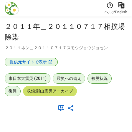
本文に飛ぶ
ヘルプ
English
２０１１年＿２０１１０７１７相撲場
除染
２０１１ネン＿２０１１０７１７スモウジョウジョセン
提供元サイトで表示
東日本大震災 (2011)
震災への備え
被災状況
復興
収録:郡山震災アーカイブ