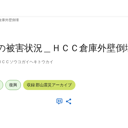
倉庫外壁倒壊
の被害状況＿ＨＣＣ倉庫外壁倒
ＨＣＣソウコガイヘキトウカイ
復興
収録:郡山震災アーカイブ