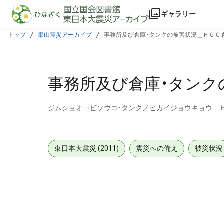
本文に飛ぶ
ギャラリー
トップ
郡山震災アーカイブ
事務所及び倉庫・タンクの被害状況＿ＨＣＣ
事務所及び倉庫・タンク
ジムショオヨビソウコ・タンクノヒガイジョウキョウ＿
東日本大震災 (2011)
震災への備え
被災状況