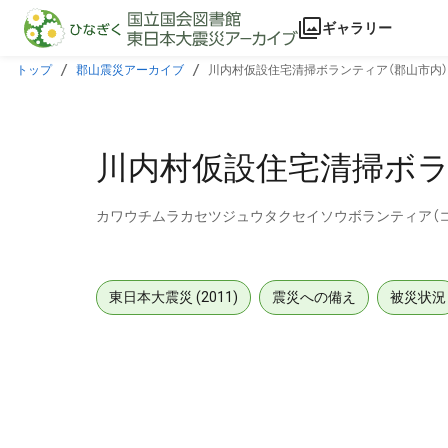
本文に飛ぶ
ギャラリー
トップ
郡山震災アーカイブ
川内村仮設住宅清掃ボランティア（郡山市内
川内村仮設住宅清掃ボラ
カワウチムラカセツジュウタクセイソウボランティア（
東日本大震災 (2011)
震災への備え
被災状況