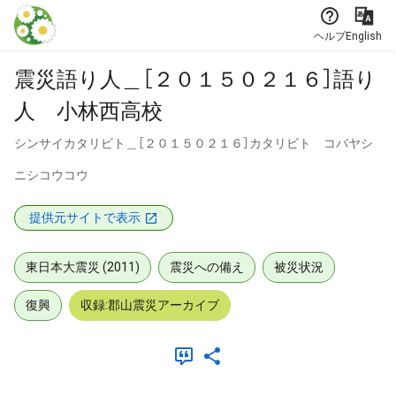
本文に飛ぶ
ヘルプ
English
震災語り人＿［２０１５０２１６］語り
人 小林西高校
シンサイカタリビト＿［２０１５０２１６］カタリビト コバヤシ
ニシコウコウ
提供元サイトで表示
東日本大震災 (2011)
震災への備え
被災状況
復興
収録:郡山震災アーカイブ