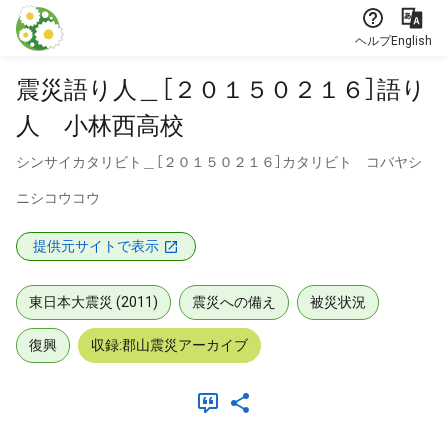
本文に飛ぶ
ヘルプ
English
震災語り人＿［２０１５０２１６］語り
人 小林西高校
シンサイカタリビト＿［２０１５０２１６］カタリビト コバヤシ
ニシコウコウ
提供元サイトで表示
東日本大震災 (2011)
震災への備え
被災状況
復興
収録:郡山震災アーカイブ