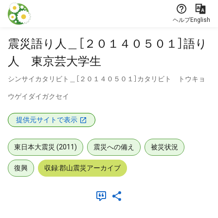
本文に飛ぶ
ヘルプ
English
震災語り人＿［２０１４０５０１］語り
人 東京芸大学生
シンサイカタリビト＿［２０１４０５０１］カタリビト トウキョ
ウゲイダイガクセイ
提供元サイトで表示
東日本大震災 (2011)
震災への備え
被災状況
復興
収録:郡山震災アーカイブ