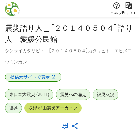
本文に飛ぶ
ヘルプ
English
震災語り人＿［２０１４０５０４］語り
人 愛媛公民館
シンサイカタリビト＿［２０１４０５０４］カタリビト エヒメコ
ウミンカン
提供元サイトで表示
東日本大震災 (2011)
震災への備え
被災状況
復興
収録:郡山震災アーカイブ