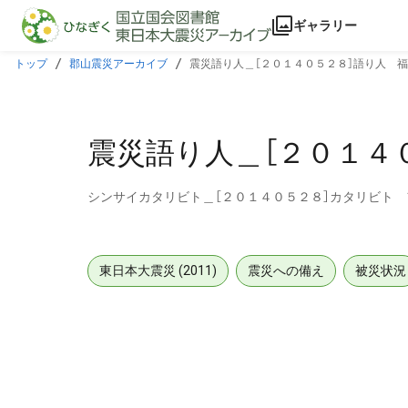
本文に飛ぶ
ギャラリー
トップ
郡山震災アーカイブ
震災語り人＿［２０１４０５２８］語り人 
震災語り人＿［２０１４
シンサイカタリビト＿［２０１４０５２８］カタリビト
東日本大震災 (2011)
震災への備え
被災状況