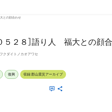
福大との顔合わせ
０５２８］語り人 福大との顔
 フクダイトノカオアワセ
復興
収録:郡山震災アーカイブ