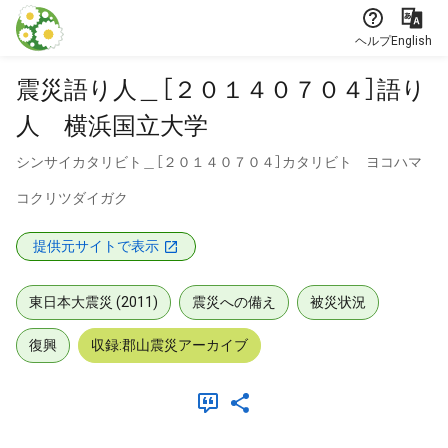
本文に飛ぶ
ヘルプ
English
震災語り人＿［２０１４０７０４］語り
人 横浜国立大学
シンサイカタリビト＿［２０１４０７０４］カタリビト ヨコハマ
コクリツダイガク
提供元サイトで表示
東日本大震災 (2011)
震災への備え
被災状況
復興
収録:郡山震災アーカイブ