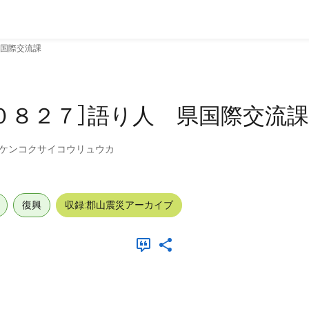
県国際交流課
０８２７］語り人 県国際交流課
 ケンコクサイコウリュウカ
復興
収録:郡山震災アーカイブ