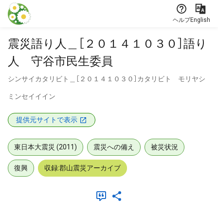
本文に飛ぶ
ヘルプ
English
震災語り人＿［２０１４１０３０］語り
人 守谷市民生委員
シンサイカタリビト＿［２０１４１０３０］カタリビト モリヤシ
ミンセイイイン
提供元サイトで表示
東日本大震災 (2011)
震災への備え
被災状況
復興
収録:郡山震災アーカイブ