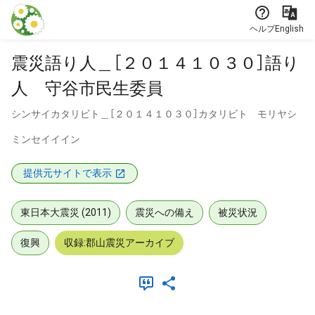
本文に飛ぶ
ヘルプ
English
震災語り人＿［２０１４１０３０］語り
人 守谷市民生委員
シンサイカタリビト＿［２０１４１０３０］カタリビト モリヤシ
ミンセイイイン
提供元サイトで表示
東日本大震災 (2011)
震災への備え
被災状況
復興
収録:郡山震災アーカイブ