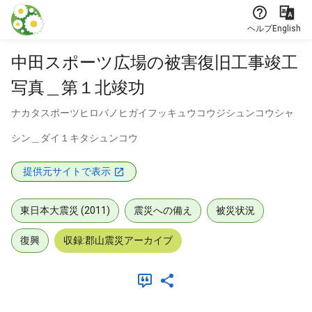
本文に飛ぶ
ヘルプ
English
中田スポーツ広場の被害復旧工事竣工
写真＿第１北竣功
ナカタスポーツヒロバノヒガイフッキュウコウジシュンコウシャ
シン＿ダイ１キタシュンコウ
提供元サイトで表示
東日本大震災 (2011)
震災への備え
被災状況
復興
収録:郡山震災アーカイブ