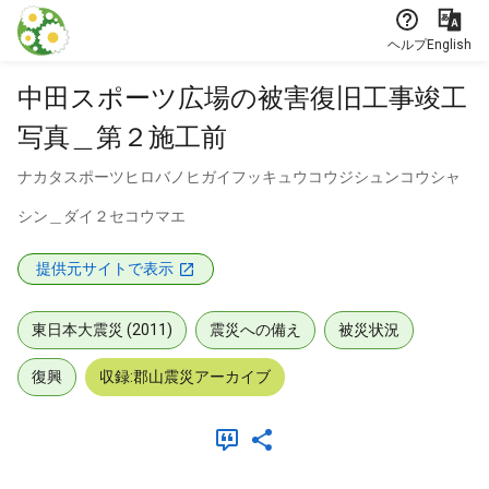
本文に飛ぶ
ヘルプ
English
中田スポーツ広場の被害復旧工事竣工
写真＿第２施工前
ナカタスポーツヒロバノヒガイフッキュウコウジシュンコウシャ
シン＿ダイ２セコウマエ
提供元サイトで表示
東日本大震災 (2011)
震災への備え
被災状況
復興
収録:郡山震災アーカイブ